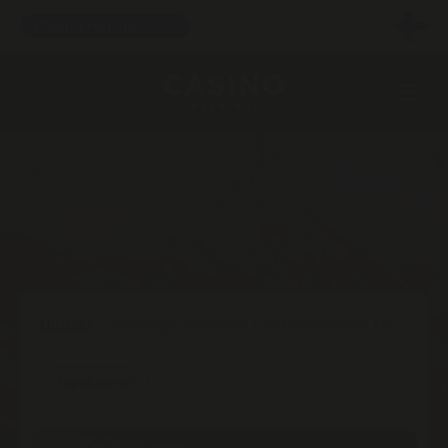
Valitse kasino
Casino Helsinki
Uutiset
Susijengin virallinen EM-kisakatsomo kas...
Tapahtumat