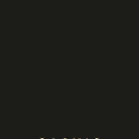
Huomioithan, että varaus on voimassa vasta
saatuasi vahvistuksen sähköpostiisi.
Kasinolle ja Sports Bariin on ilmainen
sisäänpääsy. Ikäraja 18 vuotta.
Tarkastamme
henkilöllisyyden kasinon vastaanotossa, joten
varaathan mukaasi voimassa olevan
henkilöllisyystodistuksen (ajokortti, passi tai
henkilökortti).
Tervetuloa!
Lisää uutisia