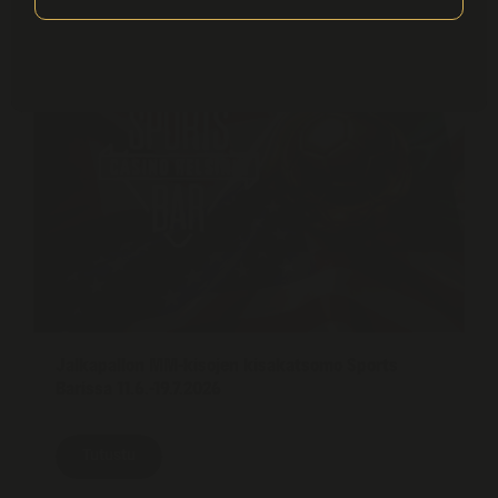
Tapahtumat
Jalkapallon MM-kisojen kisakatsomo Sports
Barissa 11.6.-19.7.2026
Tutustu