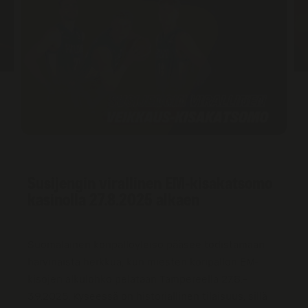
Susijengin virallinen EM-kisakatsomo
kasinolla 27.8.2025 alkaen
Suomalainen koripalloyleisö pääsee todistamaan
harvinaista herkkua, kun miesten koripallon EM-
kisojen alkulohko pelataan Tampereella 27.8.–
3.9.2025. Kyseessä on historiallinen tilaisuus, sillä