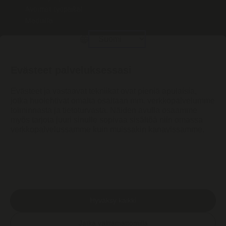
Avoimet työpaikat
Medialle
Evästeet palveluksessasi
Evästeet ja vastaavat tekniikat ovat pieniä apulaisia,
jotka huolehtivat omalta osaltaan mm. verkkopalvelumme
toiminnasta ja tietoturvasta. Näiden avulla osaamme
myös tarjota juuri sinulle sopivaa sisältöä niin omassa
verkkopalvelussamme kuin muissakin kanavissamme.
Eettinen ilmoituskanava
Tietosuojaseloste
Saavutettavuus
Evästevalinnat
Rekisteröintipaikka: Helsinki, Suomi
Hyväksy kaikki
Jatka välttämättömillä