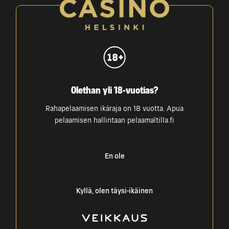
Tapahtumat
Olethan yli 18-vuotias?
Rahapelaamisen ikäraja on 18 vuotta. Apua
pelaamisen hallintaan pelaamaltilla.fi
En ole
Jalkapallon MM-kisojen draamankaari huipentuu
Sports Barin kisakatsomossa
Kyllä, olen täysi-ikäinen
Tutustu