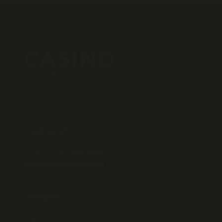
Asiakaspalvelu
0200 55000 (pvm/mpm)
asiakaspalvelu@veikkaus.fi
Pelaajalle
Casino ID