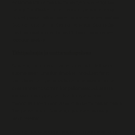
ensimmäistä kertaa kautta aikojen Susijengi saa
pelata EuroBasket-ottelunsa kotiyleisön edessä.
Jos et pääse paikanpäälle Tampereelle seuraamaan
Suomen otteita niin Casino Helsingin Sports Bar
näyttää kisat lukuisilta näytöiltään – aina kisojen
loppuun saakka.
Tähtipelaajia ja uutta sukupolvea
Susijengi on noussut viime vuosina todelliseksi
suomalaisen urheilun ilmiöksi. Innokkaat fanit,
vauhdikas pelityyli ja sydämellä pelaava joukkue
ovat tehneet Suomen koripallomaajoukkueesta
kansakunnan ylpeyden. Nyt kotiyleisö saa
mahdollisuuden kannustaa joukkuetta paikan päällä
Tampereella, kun Susijengi taistelee paikasta
jatkopeleihin.
Suomen joukkueessa nähdään tuttuja nimiä, kuten