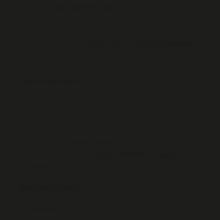
NBA-tähti
Lauri Markkanen
, joka on joukkueen
ehdoton johtohahmo kentällä ja sen ulkopuolella.
Mukana on myös kokenut runko viime vuosien
arvokisoista, kuten
Sasu Salin
ja
Mikael Jantunen
,
mutta lisäksi kisoissa tullaan näkemään jännittäviä
uuden sukupolven pelaajia, kuten 211 senttinen
Miikka Muurinen
. 18-vuotias Muurinen, joka pelaa
tällä hetkellä koripalloa high schoolissa
Yhdysvalloissa, on useiden amerikkalaisten
yliopistojen tavoittelema pelaaja. Valmennuksesta
menestyksen ei myöskään pitäisi jäädä kiinni, sillä
päävalmentaja
Lassi Tuovin
apuvalmentajina
toimivat lajilegendat
Hanno Möttölä
ja
Teemu
Rannikko
.
Susijengin pelit
Alkulohko: