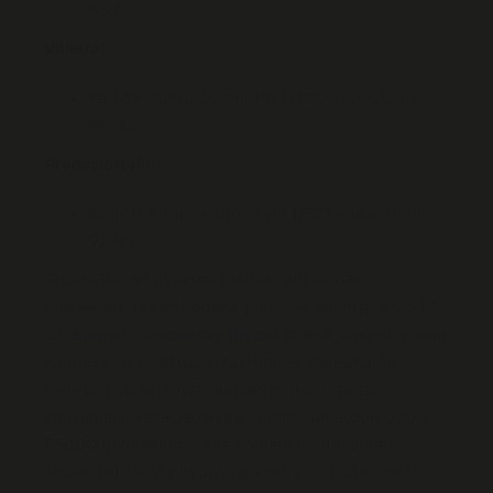
93-79
Välierä:
Ke 12.9. Saksa-Suomi klo 17.00 – lopputulos
98-86
Pronssiottelu:
Su 14.9. Kreikka-Suomi klo 17.00 – lopputulos
92-89
Sports Bar on avoinna kasinon aukiolojen
mukaisesti ja keittiömme palvelee päivittäin klo 15–
23.
Sportin ruokalistan löydät täältä
ja pöydän saat
halutessasi varattua sivustomme alareunasta
löytyvän Varaa pöytä -lomakkeen kautta tai
soittamalla asiakaspalveluumme numeroon 0200
55000 (pvm/mpm). Alle kolmen vuorokauden
sisään tehtävät pöytävaraukset vain puhelimitse.