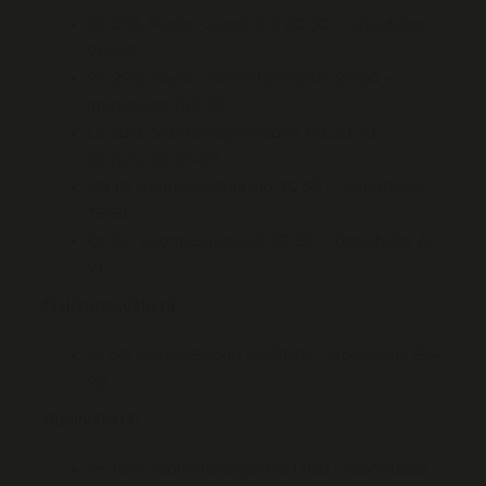
Ke 27.8. Ruotsi-Suomi klo 20.30 – lopputulos
90-93
Pe 29.8. Suomi-Iso-Britannia klo 20.30 –
lopputulos 109-79
La 30.8. Montenegro-Suomi klo 20.30 –
lopputulos 65-85
Ma 1.9. Suomi-Liettua klo 20.30 – lopputulos
78-81
Ke 3.9. Suomi-Saksa klo 20.30 – lopputulos 61-
91
Neljännesvälierä:
La 6.9. Serbia-Suomi klo 21.45 – lopputulos 86-
92
Puolivälierä:
Ke 10.9. Suomi-Georgia klo 17.00 – lopputulos