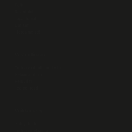
Pelit
Ravintolat
Tapahtumat
Uutiset
Tietoa meistä
Vastuullisuus
Tietoa vastuullisuudesta
Pelaamaltilla.fi
Peluuri.fi
Tee pelitesti
Veikkaus Oy
Yhteystiedot
Tietoa yrityksestä