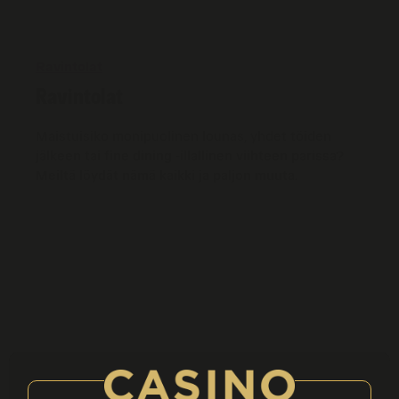
Ravintolat
Ravintolat
Maistuisiko monipuolinen lounas, yhdet töiden
jälkeen tai fine dining -illallinen viihteen parissa?
Meiltä löydät nämä kaikki ja paljon muuta.