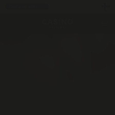
Valitse kasino
Casino Helsinki