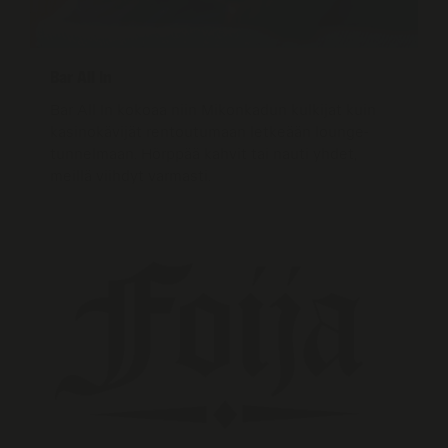
Bar All In
Bar All In kokoaa niin Mikonkadun kulkijat kuin
kasinokävijät rentoutumaan letkeään lounge-
tunnelmaan. Hörppää kahvit tai nauti yhdet,
meillä viihdyt varmasti.