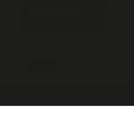
Kasinolla laajennetut
kesäaukioloajat 25.5.–31.8.2026
Tutustu
Varaa pokeri