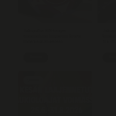
Jalkapallon MM-kisojen
Jalkap
draamankaari huipentuu Sports
kisaka
Barin kisakatsomossa
11.6.-19
Tutustu
Tutu
Uutiset