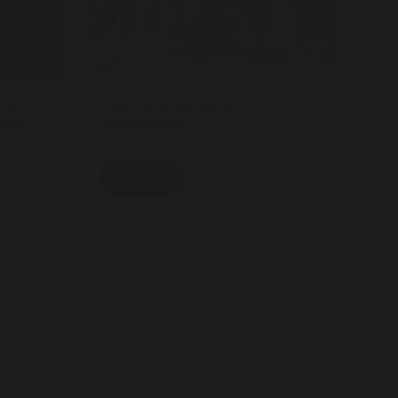
ner –
Kasino palvelee myös
kkola
juhannuksena
Tutustu