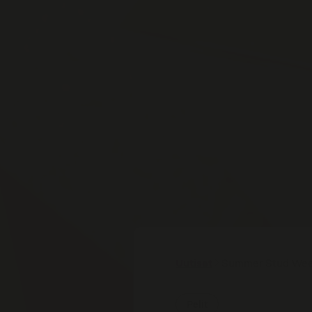
Uutiset
Summer Stud Weeke
Pelit