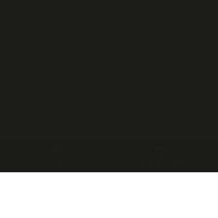
Varaa pöytä
Näytä tapahtumat