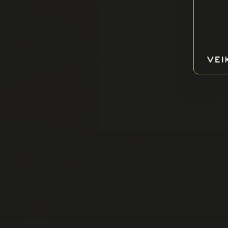
La 18.7. klo 16.00, Sök
Turnauksen liput ovat myynn
Veikkauksen asiakaspalvelus
minuuttia ennen turnauksen 
Lisätietoa turnauksesta löy
stud-weekend
.
Tarkastamme henkilöllisyyde
passi tai henkilökortti). Ikär