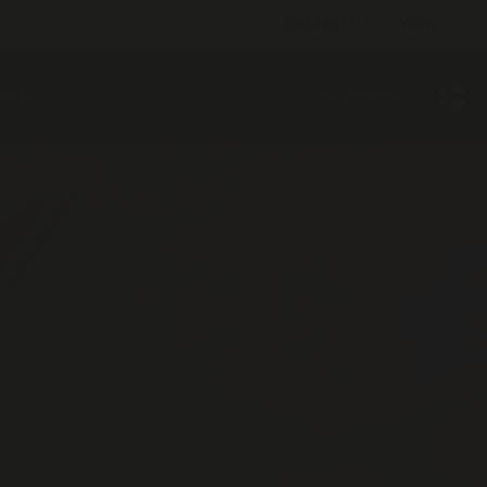
Veikkaus.fi
Yritys
eistä
Ota yhteyttä