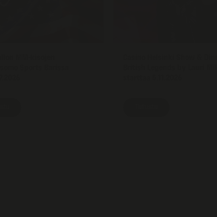
allon MM-kisojen
Casino Helsinki Show & Din
tsomo Sports Barissa
British Legends by Lauri Mi
.7.2026
starttaa 5.11.2026
stu
Tutustu