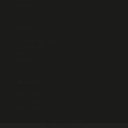
Tietoa meistä
Vastuullisuus
Tietoa vastuullisuudesta
Pelaamaltilla.fi
Peluuri.fi
Tee pelitesti
Veikkaus Oy
Yhteystiedot
Tietoa yrityksestä
Avoimet työpaikat
Medialle