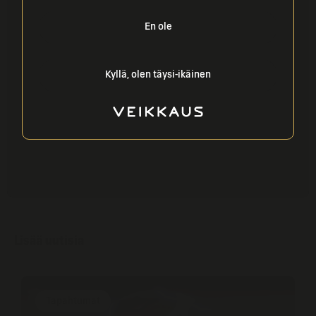
Casino Helsingin kisakatsomoon on ilmainen
En ole
sisäänpääsy. Ikäraja 18 vuotta. Tarkastamme
henkilöllisyyden vastaanotossa, joten otathan
Kyllä, olen täysi-ikäinen
voimassa olevan henkilöllisyystodistuksesi mukaan.
Tervetuloa kisakatsomoon!
Lisää uutisia
Tapahtumat