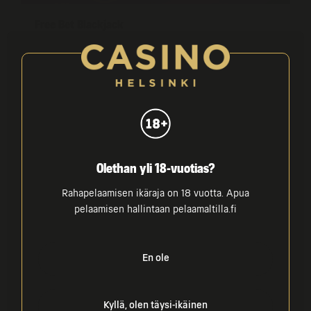
Free Bet Blackjack
Tutustu
Olethan yli 18-vuotias?
Rahapelaamisen ikäraja on 18 vuotta. Apua
pelaamisen hallintaan pelaamaltilla.fi
En ole
Kyllä, olen täysi-ikäinen