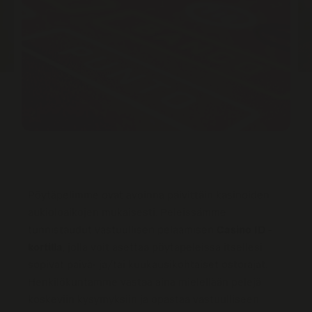
Pöytäpelimme ovat avoinna päivittäin kasinoiden
aukioloaikojen mukaisesti. Peleissämme
tunnistaudut vastuullisen pelaamisen
Casino ID -
kortilla
, jolla voit asettaa pöytäpeleissä itsellesi
sopivat päivä- ja/tai kuukausikohtaiset ostorajat.
Henkilökuntamme vastaa aina mielellään pelejä
koskeviin kysymyksiin ja opastaa vastuulliseen