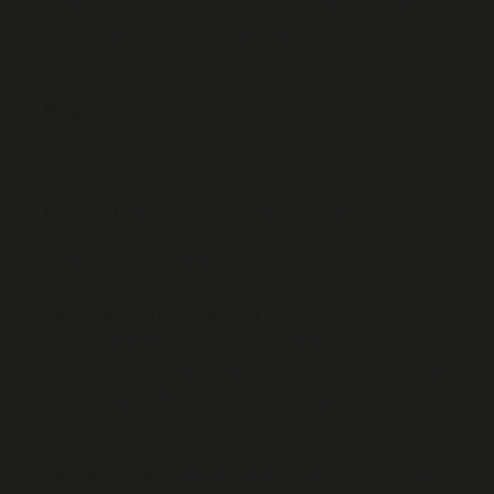
bixidda oo ay dheer tahay inaada ku shuban karto
kaashkaaga kaadhkaagu akoonka uu kugu xidhan
yahay.
Maqaaxiyaha
Casino Helsinki
Bar All In
waxay isku ururisaa Mikonkatu kuwa
maraya iyo kuwa u soo booqanaya kasinoda inay ku
nafisaan jawiga nasashada deggan.
Sports Bar Casino Helsinki
waa goob ay jecel yihiin
ciyaar yahanadu. Baarka ciyaaryahana waxaa ku
yaalo shaashado aad u badan iyo kanaalo fara badan
oo la kala dooran karo, si aynan kuu dhaafin ciyaarta
aad jeceshahay.
Fennia Salonki
waa Casinada luulka Helsinki. Waa