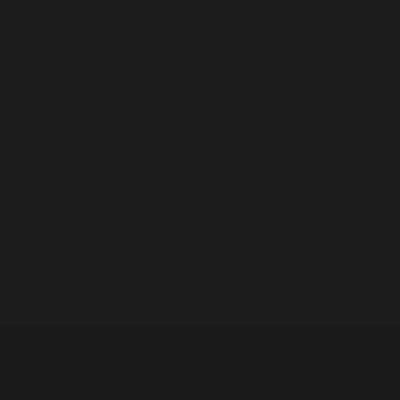
meel taariikhi ku ah meelo aad u heer sareeya oo
waaweyn tusaale ahaan xafladaha lama ilaawaanka
ah ee gaar ahaaneed, munaasabadaha madadaalada
iyo tartanada ciyaaraha pokeriga ee kasinoda.
Madadaalo
Casinoda Helsinki madadaalada ay fidisaa waa mid
aad u heersareysa oo dhinacyo badan. Tugidhada
munaasabadaha madadaalooyinka Helsinki waxaad
ka soo qaadan kartaa maqal hayaha kasinoda iyo
Lippu.fi
:ga dhinacooga kautta.