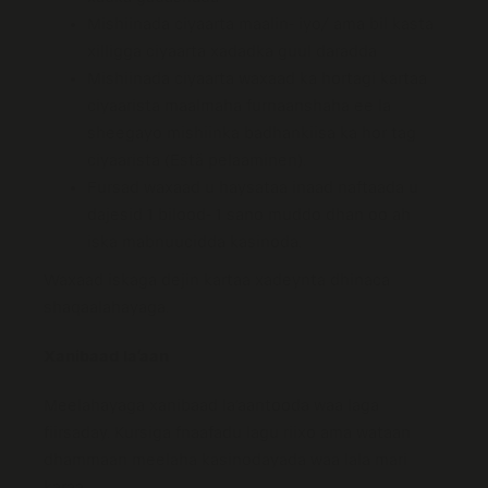
Mishiinada ciyaarta maalin- iyo/ ama bil kasta
xilligga ciyaarta xadadka guul daradda
Mishiinada ciyaarta waxaad ka hortagi kartaa
ciyaarista maalmaha furnaanshaha ee la
sheegayo mishiinka badhankiisa ka hor tag
ciyaarista (Estä pelaaminen).
Fursad waxaad u haysataa inaad naftaada u
dajesid 1 bilood- 1 sano muddo dhan oo ah
iska mabnuucidda kasinoda.
Waxaad iskaga dejin kartaa xadeynta dhinaca
shaqaalahayaga.
Xanibaad la’aan
Meelahayaga xanibaad la’aantooda waa laga
fiirsaday. Kursiga fnaafadu lagu riixo ama wataan
dhammaan meelaha kasinodayada waa lala mari
karaa.