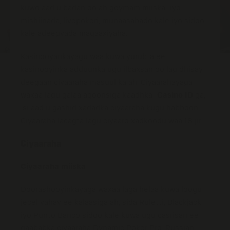
kuwo aad u badan oo ah geymam miiska- iyo
mishiinada, livepokeri, munaasabado kale iyo sidoo
kale adeegyada maqaaxiyaha.
Kasinooyankayagu waa kuwa yurubta ee
kasinooyinka adduunka ugu ilbaxsan oo lag dhisay
deegaan ciyaaraha masuul ka ah. Ciyaarahayaga
waxaa lagu galaa aqoonsiga kaadhka-
Casino ID
ga,
si aad u gashid xadadka ciyaaraha kugu habboon.
Ciyaaraha lacagta lagu ciyaaro xadkoodu waa 18 jir.
Ciyaaraha
Ciyaaraha miiska
Doorashooyinkayaga waxaa laga helaa kuwa loogu
jecel yahay ee kalaasiga ah, sida Ruletti, Blackjack
iyo Punto Banco sidoo kale kuwa ugu casrisan ee
qaababka ciyaaraha Dynamic Poker Pro, Russian