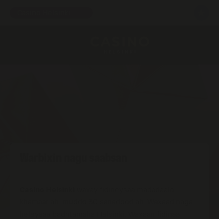
Choose casino
Casino Helsinki
Warbixin nagu saabsan
Casino Helsinki
waxay fidineysaa madadaalo
khamaar ah muddo 30 sanadood ah. Waxaad naga
heleysaa badhtamaha Helsinki. Waxaan fidinaa