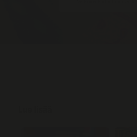
Veikkaus-kortin tunnuksilla
Lue lisää