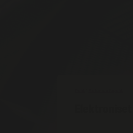
Pelit
Automaattipelit
Elektroniset