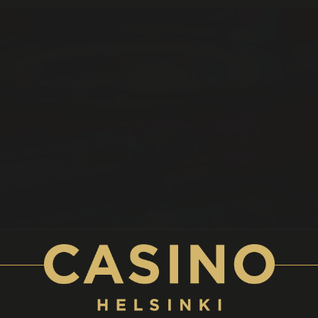
Evästeet palveluksessasi
Evästeet ja vastaavat tekniikat ovat pieniä apulaisia, jotka