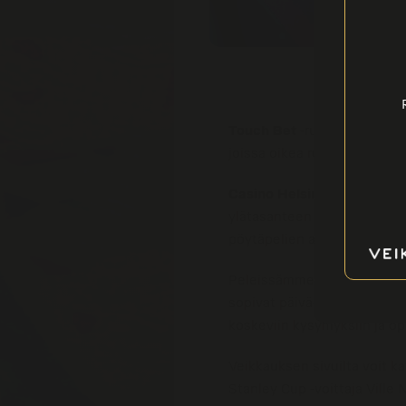
Touch Bet
-rulettiterminaali
joissa oikea rulettikuula kie
Casino Helsingissä
elektron
ylätasanteen parvelta sekä 
pöytäpelien alue
RouletteX
Peleissämme tunnistaudut 
sopivat päivä- ja/tai kuukau
koskeviin kysymyksiin ja o
Veikkauksen sivuilta voit k
Stanley Cup -voittaja Ville 