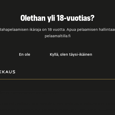
huolehtivat omalta osaltaan mm. verkkopalvelumme
toiminnasta ja tietoturvasta. Näiden avulla osaamme
myös tarjota juuri sinulle sopivaa sisältöä niin omassa
Olethan yli 18-vuotias?
verkkopalvelussamme kuin muissakin kanavissamme.
Rahapelaamisen ikäraja on 18 vuotta. Apua pelaamisen hallintaa
pelaamaltilla.fi
t ovat elektronisia pöytäpelejä, joissa voi pelata joko automaatti
rtää kehää.
En ole
Kyllä, olen täysi-ikäinen
iset pöytäpelimme löytyvät alakerrasta pelipöytien läheisyydest
Hyväksy kaikki
takaosan automaattialueelta. Lisäksi pöytäpelialueelta löytyy o
.
Jatka välttämättömillä
vastuullisen pelaamisen
Casino ID -kortilla
, jolla voit asettaa 
Hallitse asetuksiasi
sikohtaiset peliaika- ja tappiorajat. Henkilökuntamme vastaa ain
pastaa vastuulliseen pelaamiseen.
atsoa viihteelliset opetusvideot mm. Ruletista. Valistuneen pel
Nieminen ja eläköitynyt salibandymaalivahti Jani Alkio. Sivusto 