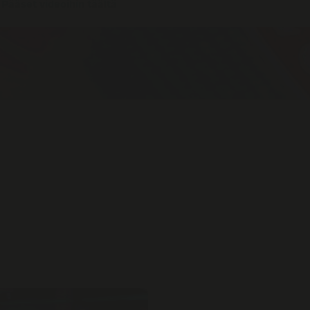
.
Pääset videoihin täältä
.