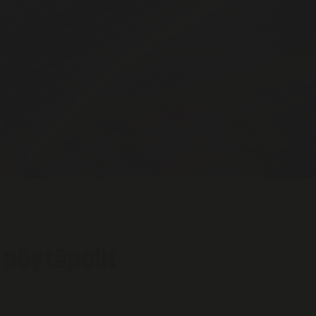
 pöytäpelit