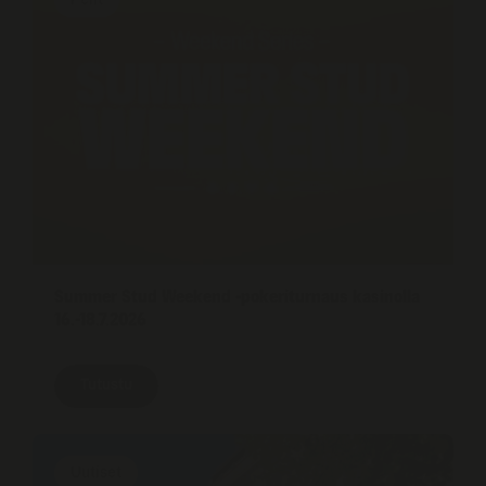
Summer Stud Weekend -pokeriturnaus kasinolla
16.-18.7.2026
Tutustu
Uutiset