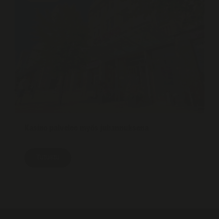
Kasino palvelee myös juhannuksena
Tutustu