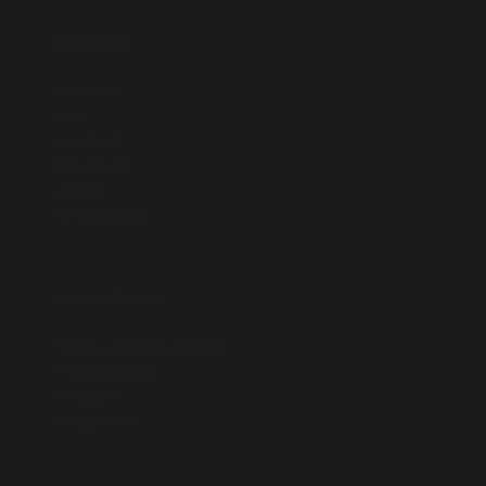
Pelaajalle
Casino ID
Pelit
Ravintolat
Tapahtumat
Uutiset
Tietoa meistä
Vastuullisuus
Tietoa vastuullisuudesta
Pelaamaltilla.fi
Peluuri.fi
Tee pelitesti