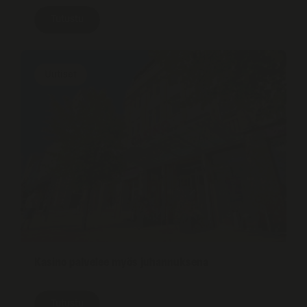
Tutustu
Uutiset
Kasino palvelee myös juhannuksena
Tutustu