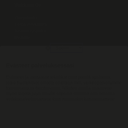
Veikkaus Oy
Yhteystiedot
Tietoa yrityksestä
Avoimet työpaikat
Medialle
Evästeet palveluksessasi
Evästeet ja vastaavat tekniikat ovat pieniä apulaisia,
jotka huolehtivat omalta osaltaan mm. verkkopalvelumme
toiminnasta ja tietoturvasta. Näiden avulla osaamme
myös tarjota juuri sinulle sopivaa sisältöä niin omassa
verkkopalvelussamme kuin muissakin kanavissamme.
Eettinen ilmoituskanava
Tietosuojaseloste
Saavutettavuus
Evästevalinnat
Rekisteröintipaikka: Helsinki, Suomi