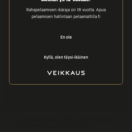
Rahapelaamisen ikäraja on 18 vuotta. Apua
Tutustu
pelaamisen hallintaan pelaamaltilla.fi
En ole
Viihde
Kyllä, olen täysi-ikäinen
Casino Helsinki Show & Dinner – British Legends
by Lauri Mikkola starttaa 5.11.2026