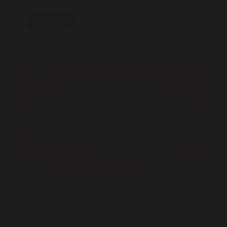
Tutustu
Pelit
Summer Stud Weekend -pokeriturnaus kasinolla
16.-18.7.2026