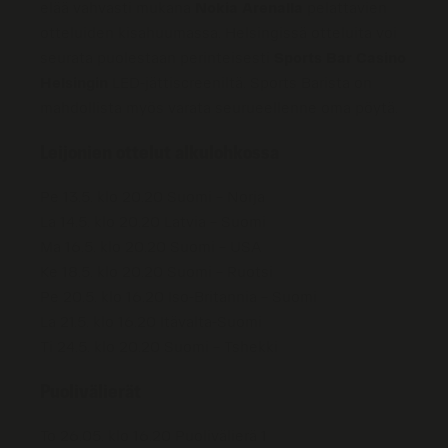
elää vahvasti mukana
Nokia Arenalla
pelattavien
otteluiden kisahuumassa. Helsingissä otteluita voi
seurata puolestaan perinteisesti
Sports Bar Casino
Helsingin
LED-jättiscreeniltä. Sports Barista on
mahdollista myös varata seurueellenne oma pöytä.
Leijonien ottelut alkulohkossa
Pe 13.5. klo 20.20 Suomi – Norja
La 14.5. klo 20.20 Latvia – Suomi
Ma 16.5. klo 20.20 Suomi – USA
Ke 18.5. klo 20.20 Suomi – Ruotsi
Pe 20.5. klo 16.20 Iso-Britannia – Suomi
La 21.5. klo 16.20 Itävalta-Suomi
Ti 24.5. klo 20.20 Suomi – Tshekki
Puolivälierät
To 26.05. klo 16.20 Puolivälierä 1