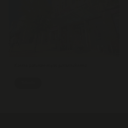
Kasino palvelee myös juhannuksena
Tutustu