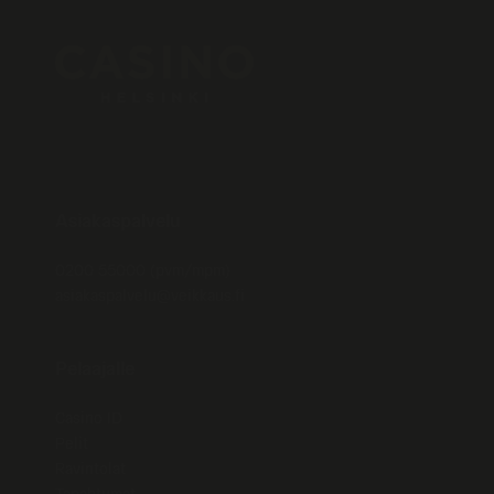
Asiakaspalvelu
0200 55000 (pvm/mpm)
asiakaspalvelu@veikkaus.fi
Pelaajalle
Casino ID
Pelit
Ravintolat