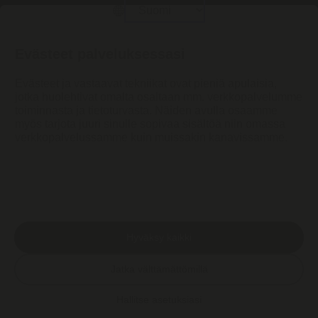
Evästeet palveluksessasi
Evästeet ja vastaavat tekniikat ovat pieniä apulaisia,
jotka huolehtivat omalta osaltaan mm. verkkopalvelumme
toiminnasta ja tietoturvasta. Näiden avulla osaamme
myös tarjota juuri sinulle sopivaa sisältöä niin omassa
verkkopalvelussamme kuin muissakin kanavissamme.
Eettinen ilmoituskanava
Tietosuojaseloste
Saavutettavuus
Evästevalinnat
Rekisteröintipaikka: Helsinki, Suomi
Hyväksy kaikki
Jatka välttämättömillä
Hallitse asetuksiasi
Varaa pokeri
Varaa pöytä
Näytä tapahtumat
Peliuutiset