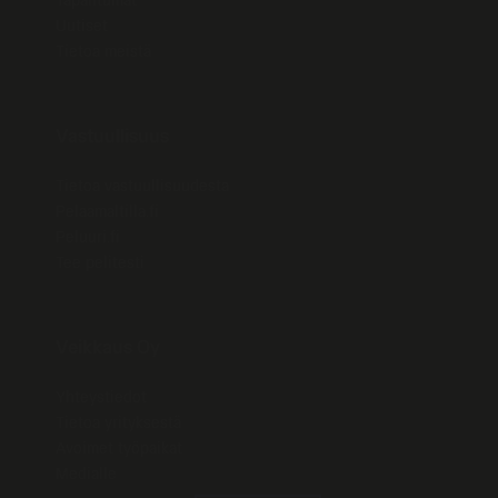
Tapahtumat
Uutiset
Tietoa meistä
Vastuullisuus
Tietoa vastuullisuudesta
Pelaamaltilla.fi
Peluuri.fi
Tee pelitesti
Veikkaus Oy
Yhteystiedot
Tietoa yrityksestä
Avoimet työpaikat
Medialle