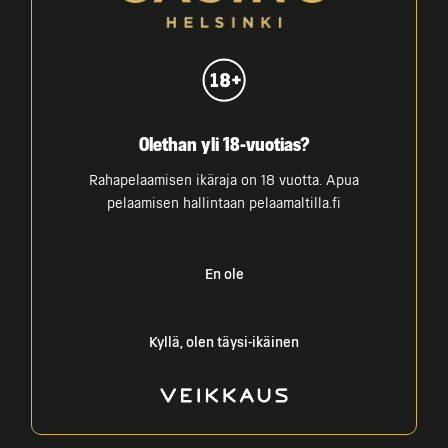
Olethan yli 18-vuotias?
Rahapelaamisen ikäraja on 18 vuotta. Apua
pelaamisen hallintaan pelaamaltilla.fi
Casino Helsinki Show & Dinner – British Legends
by Lauri Mikkola starttaa 5.11.2026
En ole
Tutustu
Kyllä, olen täysi-ikäinen
Pelit